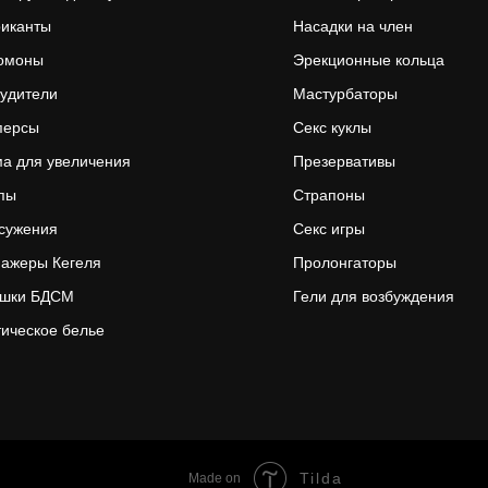
риканты
Насадки на член
омоны
Эрекционные кольца
удители
Мастурбаторы
персы
Секс куклы
а для увеличения
Презервативы
пы
Страпоны
сужения
Секс игры
ажеры Кегеля
Пролонгаторы
ушки БДСМ
Гели для возбуждения
ическое белье
Tilda
Made on