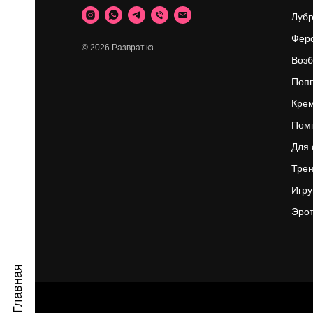
ИН
Луб
Фер
© 2026 Разврат.кз
Возб
Поп
Крем
Пом
Для 
Трен
Игр
Эрот
Главная