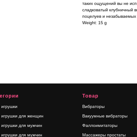
таких ощущений вы не исп
сладковатый клубничный в
поцелуев и незабываемых о
Weight: 15 g
егории
Товар
 игрушки
Вибраторы
 игрушки для женщин
Вакуумные вибраторы
 игрушки для мужчин
Фаллоимитаторы
 игрушки для мужчин
Массажеры простаты