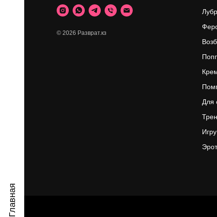
ИН
Луб
Фер
© 2026 Разврат.кз
Возб
Поп
Крем
Пом
Для 
Трен
Игр
Эрот
Главная