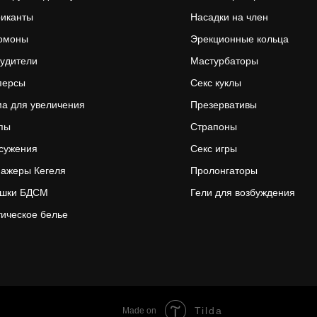
риканты
Насадки на член
омоны
Эрекционные кольца
удители
Мастурбаторы
персы
Секс куклы
а для увеличения
Презервативы
пы
Страпоны
сужения
Секс игры
ажеры Кегеля
Пролонгаторы
ушки БДСМ
Гели для возбуждения
ическое белье
Tilda
Made on