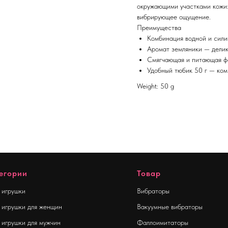
окружающими участками кожи: 
вибрирующее ощущение.
Преимущества
Комбинация водной и сили
Аромат земляники — делик
Смягчающая и питающая ф
Удобный тюбик 50 г — ком
Weight: 50 g
егории
Товар
 игрушки
Вибраторы
 игрушки для женщин
Вакуумные вибраторы
 игрушки для мужчин
Фаллоимитаторы