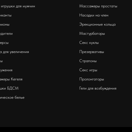
 игрушки для мужчин
Массажеры простаты
иканты
Насадки на член
омоны
Эрекционные кольца
удители
Мастурбаторы
ерсы
Секс куклы
а для увеличения
Презервативы
пы
Страпоны
сужения
Секс игры
ажеры Кегеля
Пролонгаторы
ушки БДСМ
Гели для возбуждения
ическое белье