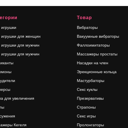
егории
Товар
 игрушки
Вибраторы
 игрушки для женщин
Вакуумные вибраторы
 игрушки для мужчин
Фаллоимитаторы
 игрушки для мужчин
Массажеры простаты
риканты
Насадки на член
омоны
Эрекционные кольца
удители
Мастурбаторы
персы
Секс куклы
а для увеличения
Презервативы
пы
Страпоны
сужения
Секс игры
ажеры Кегеля
Пролонгаторы