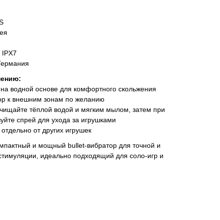
S
рея
 IPX7
Германия
нению:
 на водной основе для комфортного скольжения
ор к внешним зонам по желанию
чищайте тёплой водой и мягким мылом, затем при
уйте спрей для ухода за игрушками
 отдельно от других игрушек
мпактный и мощный bullet-вибратор для точной и
стимуляции, идеально подходящий для соло-игр и