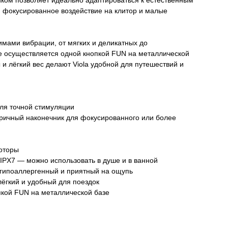
ом позволяет идеально адаптироваться к естественным
я фокусированное воздействие на клитор и малые
мами вибрации, от мягких и деликатных до
е осуществляется одной кнопкой FUN на металлической
и лёгкий вес делают Viola удобной для путешествий и
ля точной стимуляции
ичный наконечник для фокусированного или более
оторы
PX7 — можно использовать в душе и в ванной
гипоаллергенный и приятный на ощупь
ёгкий и удобный для поездок
кой FUN на металлической базе