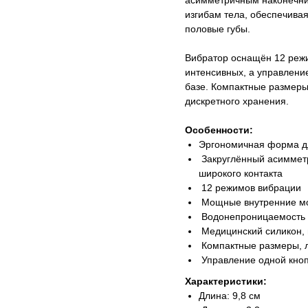
асимметричным наконечник
изгибам тела, обеспечива
половые губы.
Вибратор оснащён 12 режи
интенсивных, а управлени
базе. Компактные размеры 
дискретного хранения.
Особенности:
Эргономичная форма д
Закруглённый асимметр
широкого контакта
12 режимов вибрации
Мощные внутренние м
Водонепроницаемость I
Медицинский силикон, 
Компактные размеры, л
Управление одной кноп
Характеристики:
Длина: 9,8 см