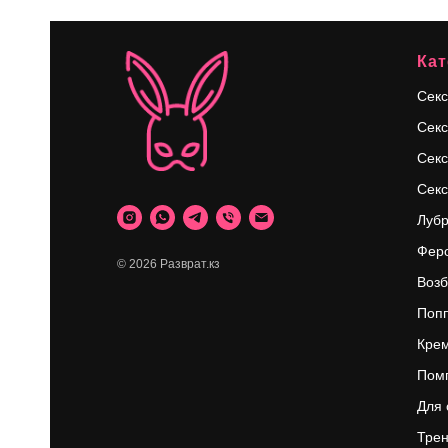
Кат
Секс
Секс
Секс
Секс
Луб
Фер
© 2026 Разврат.кз
Возб
Поп
Крем
Пом
Для 
Трен