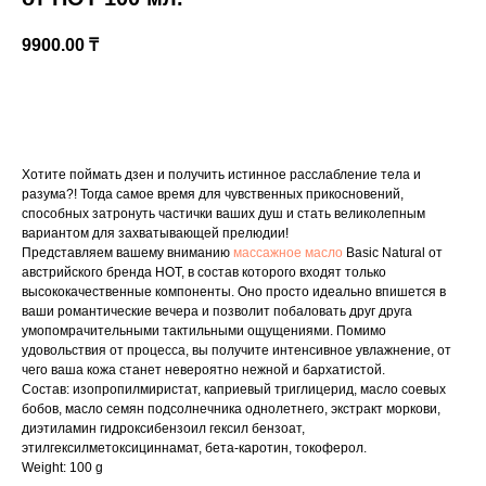
9900.00
₸
В корзину
Хотите поймать дзен и получить истинное расслабление тела и
разума?! Тогда самое время для чувственных прикосновений,
способных затронуть частички ваших душ и стать великолепным
вариантом для захватывающей прелюдии!
Представляем вашему вниманию
массажное масло
Basic Natural от
австрийского бренда HOT, в состав которого входят только
высококачественные компоненты. Оно просто идеально впишется в
ваши романтические вечера и позволит побаловать друг друга
умопомрачительными тактильными ощущениями. Помимо
удовольствия от процесса, вы получите интенсивное увлажнение, от
чего ваша кожа станет невероятно нежной и бархатистой.
Состав: изопропилмиристат, каприевый триглицерид, масло соевых
бобов, масло семян подсолнечника однолетнего, экстракт моркови,
диэтиламин гидроксибензоил гексил бензоат,
этилгексилметоксициннамат, бета-каротин, токоферол.
Weight: 100 g