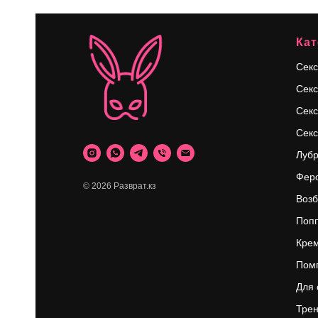
ИН
Кат
Секс
Секс
Секс
Секс
Луб
Фер
© 2026 Разврат.кз
Возб
Поп
Крем
Пом
Для 
Трен