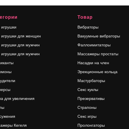
егории
Товар
 игрушки
Вибраторы
 игрушки для женщин
Вакуумные вибраторы
 игрушки для мужчин
Фаллоимитаторы
 игрушки для мужчин
Массажеры простаты
риканты
Насадки на член
омоны
Эрекционные кольца
удители
Мастурбаторы
персы
Секс куклы
а для увеличения
Презервативы
пы
Страпоны
сужения
Секс игры
ажеры Кегеля
Пролонгаторы